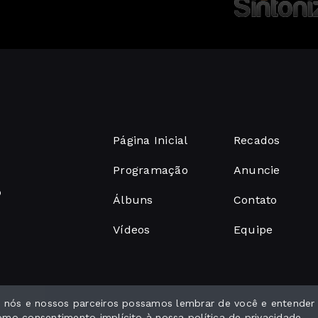
Página Inicial
Recados
Programação
Anuncie
o
Álbuns
Contato
Vídeos
Equipe
ue nós e nossos parceiros possamos lembrar de você e entender
como consentimento implícito à nossa
política de privacidade
.