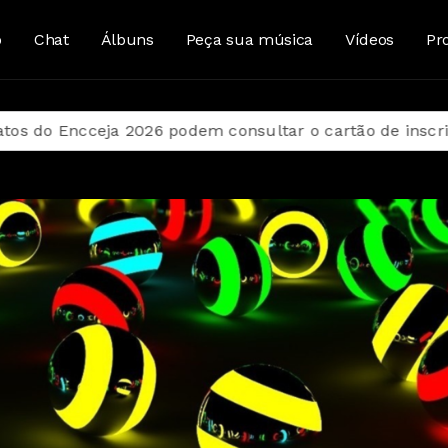
o
Chat
Álbuns
Peça sua música
Vídeos
Pr
ceja 2026 podem consultar o cartão de inscrição
E-T