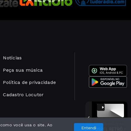
Notícias
Peça sua música
Política de privacidade
Cadastro Locutor
10:00 - 12:00
 como você usa o site. Ao
Com a tecnologia
Entendi
GOSPEL RETRÔ com Ivan Vaz
Gospel retrô - Parte 4
Gospel retrô - Parte 4
GOSPEL RETRÔ com Iva