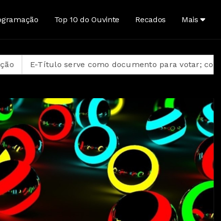
ogramação
Top 10 do Ouvinte
Recados
Mais
ítulo serve como documento para votar; conheça outras