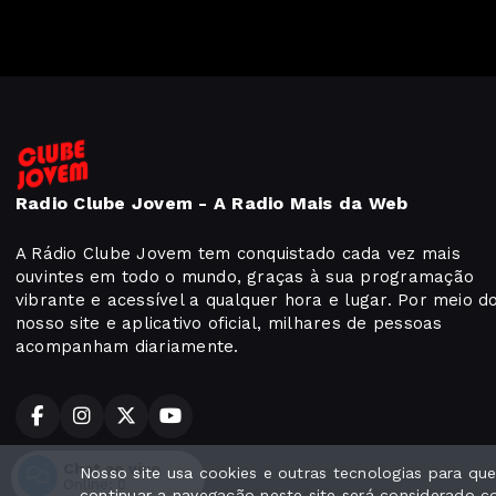
Radio Clube Jovem - A Radio Mais da Web
A Rádio Clube Jovem tem conquistado cada vez mais
ouvintes em todo o mundo, graças à sua programação
vibrante e acessível a qualquer hora e lugar. Por meio d
nosso site e aplicativo oficial, milhares de pessoas
acompanham diariamente.
Chat ao vivo
Nosso site usa cookies e outras tecnologias para q
Todos os direitos reservados.
Online:
0
continuar a navegação neste site será considerado 