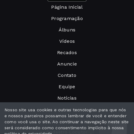
Página Inicial
Programação
Álbuns
Vídeos
Recados
Anuncie
Contato
Equipe
Notícias
Peça sua música
Nosso site usa cookies e outras tecnologias para que nós
e nossos parceiros possamos lembrar de você e entender
Política de privacidade
como você usa o site. Ao continuar a navegação neste site
será considerado como consentimento implícito à nossa
Cadastro Locutor
política de privacidade
.