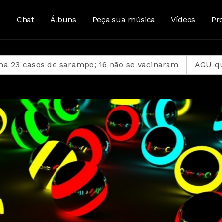
o
Chat
Álbuns
Peça sua música
Vídeos
Pr
os de sarampo; 16 não se vacinaram
AGU quer suspen