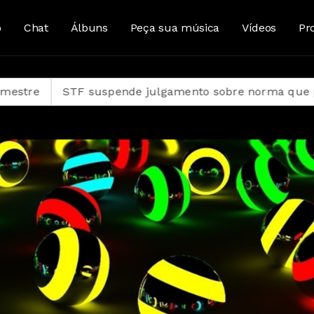
o
Chat
Álbuns
Peça sua música
Vídeos
Pr
STF suspende julgamento sobre norma que proíbe jo