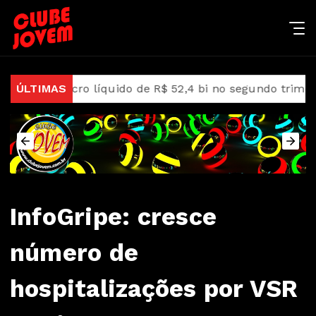
 lucro líquido de R$ 52,4 bi no segundo trimestre
ÚLTIMAS
ST
InfoGripe: cresce
número de
hospitalizações por VSR