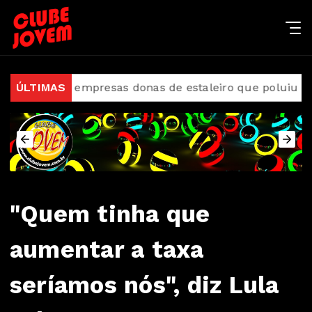
a empresas donas de estaleiro que poluiu Baía de Gu
ÚLTIMAS
"Quem tinha que
aumentar a taxa
seríamos nós", diz Lula