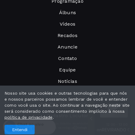
Programação
Álbuns
Vídeos
Recados
Anuncie
Contato
Equipe
Notícias
Peça sua música
Nosso site usa cookies e outras tecnologias para que nós
e nossos parceiros possamos lembrar de você e entender
Política de privacidade
como você usa o site. Ao continuar a navegação neste site
será considerado como consentimento implícito à nossa
Cadastro Locutor
política de privacidade
.
Chat ao vivo
Todos os direitos reservados.
12:00 - 13:00
Com a tecnologia
Online:
0
Entendi
REVIRANDO O BAÚ com Bia Ipsen
Revirando o baú - Parte 1
Revirando o baú - Par
REVIRANDO O BAÚ c