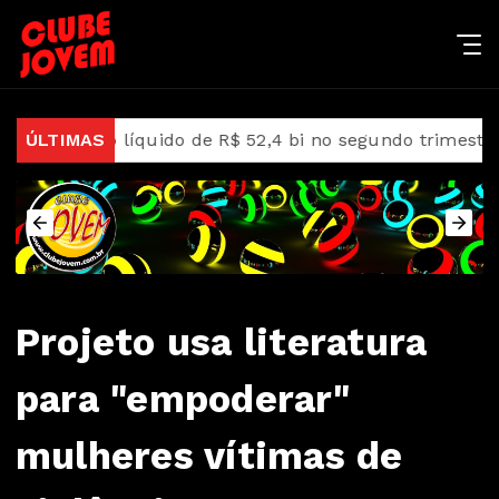
cro líquido de R$ 52,4 bi no segundo trimestre
ÚLTIMAS
STF s
Projeto usa literatura
para "empoderar"
mulheres vítimas de