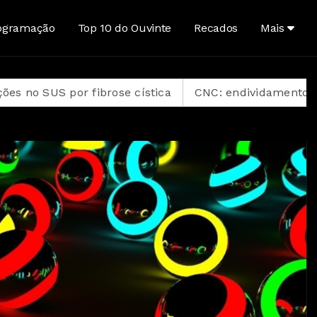
ogramação
Top 10 do Ouvinte
Recados
Mais
ose cística
CNC: endividamento das famílias sobe p