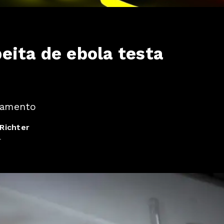
eita de ebola testa
damento
Richter
4