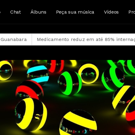
o
Chat
Álbuns
Peça sua música
Vídeos
Pr
icamento reduz em até 85% internações no SUS por fibr