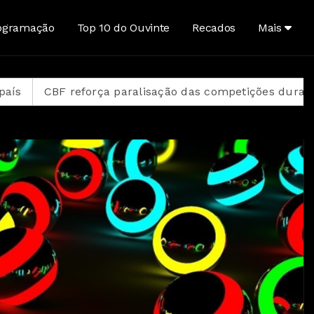
ogramação
Top 10 do Ouvinte
Recados
Mais
rça paralisação das competições durante Copa Feminin