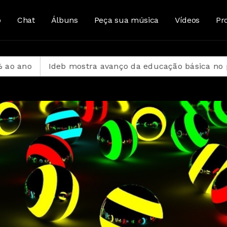
o
Chat
Álbuns
Peça sua música
Vídeos
Pr
 mostra avanço da educação básica no país
CBF refo