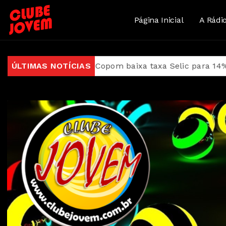
Página Inicial
A Rádi
ução, Copom baixa taxa Selic para 14% ao ano
ÚLTIMAS NOTÍCIAS
Ideb