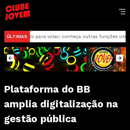
mento para votar; conheça outras funções úteis
ÚLTIMAS
AGU
Plataforma do BB
amplia digitalização na
gestão pública