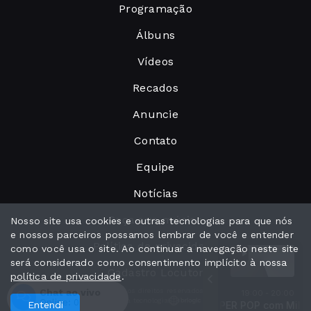
Programação
Álbuns
Vídeos
Recados
Anuncie
Contato
Equipe
Notícias
Peça sua música
Nosso site usa cookies e outras tecnologias para que nós
e nossos parceiros possamos lembrar de você e entender
Política de privacidade
como você usa o site. Ao continuar a navegação neste site
será considerado como consentimento implícito à nossa
Cadastro Locutor
política de privacidade
.
Chat ao vivo
Todos os direitos reservados.
19:00 - 20:00
Com a tecnologia
Online:
0
Entendi
SUPER POP com Miliano Filho
Amy Winehouse - Rehab
Amy Winehouse - Rehab
SUPER POP com Miliano F