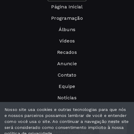
Página Inicial
Programação
Álbuns
Vídeos
Recados
Anuncie
Contato
Equipe
Notícias
Peça sua música
Nosso site usa cookies e outras tecnologias para que nós
e nossos parceiros possamos lembrar de você e entender
Política de privacidade
como você usa o site. Ao continuar a navegação neste site
será considerado como consentimento implícito à nossa
Cadastro Locutor
política de privacidade
.