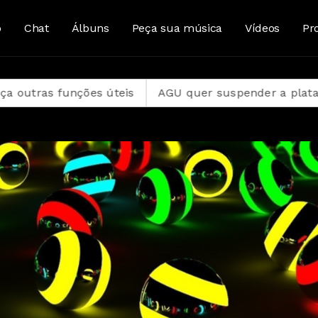
o
Chat
Álbuns
Peça sua música
Vídeos
Pr
ões úteis
AGU quer suspender a plataforma Discord 