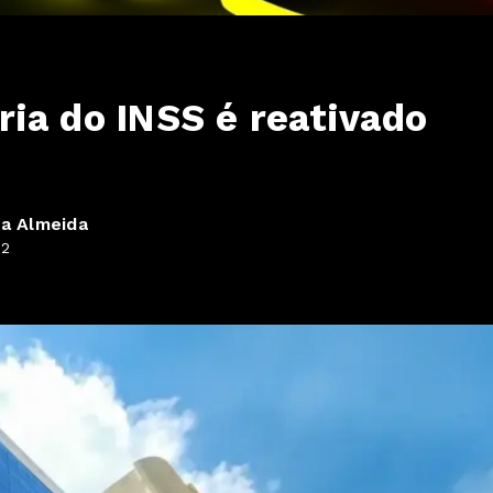
ia do INSS é reativado
la Almeida
42