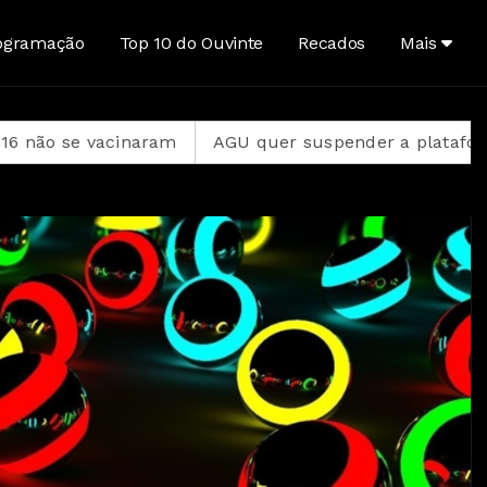
ogramação
Top 10 do Ouvinte
Recados
Mais
aram
AGU quer suspender a plataforma Discord no Br