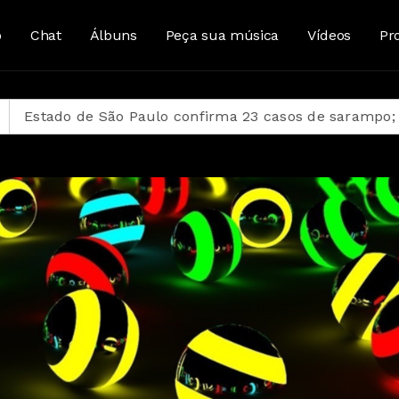
o
Chat
Álbuns
Peça sua música
Vídeos
Pr
o Paulo confirma 23 casos de sarampo; 16 não se vacin