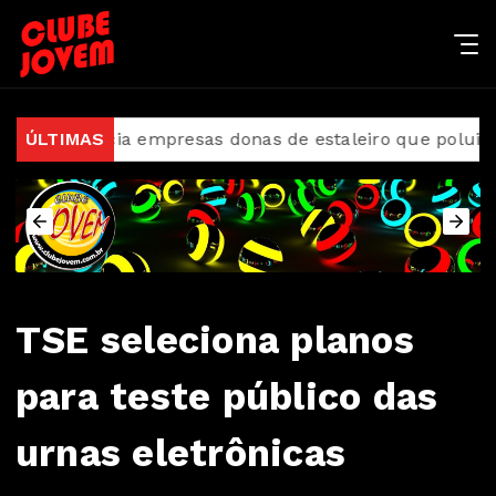
uncia empresas donas de estaleiro que poluiu Baía de
ÚLTIMAS
TSE seleciona planos
para teste público das
urnas eletrônicas