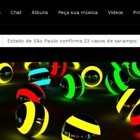
o
Chat
Álbuns
Peça sua música
Vídeos
Pr
ulo confirma 23 casos de sarampo; 16 não se vacinaram