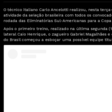
O técnico italiano Carlo Ancelotti realizou, nesta terç
atividade da seleção brasileira com todos os convocado
rodada das Eliminatórias Sul-Americanas para a Cop
Após o primeiro treino, realizado na última segunda (
lateral Caio Henrique, o zagueiro Gabriel Magalhães e
do Brasil começou a esboçar uma possível equipe titul