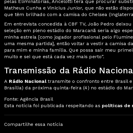
pelas Eliminatórias, Ancelotti terá que procurar subs
Matheus Cunha e Vinicius Junior, que não estão dispon
que têm brilhado com a camisa do Chelsea (Inglaterra
Em entrevista concedida à CBF TV, João Pedro deixou 
seleção em pleno estádio do Maracanã seria algo espec
minha estreia [como jogador profissional pelo Fluminen
uma mesma partida], então voltar a vestir a camisa 
para mim e minha família. Que possa sair meu primei
muito e sei que está cada vez mais perto”.
Transmissão da Rádio Naciona
A
Rádio Nacional
transmite o confronto entre Brasil e
Brasília) da próxima quinta-feira (4) no estádio do Ma
Fonte: Agência Brasil
Esta notícia foi publicada respeitando as
políticas de
Compartilhe essa notícia