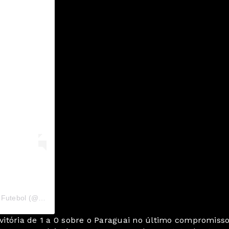
Uma publicação compartilhada por CBF • Seleção Brasileira de Futebol (@brasil)
itória de 1 a 0 sobre o Paraguai no último compromiss