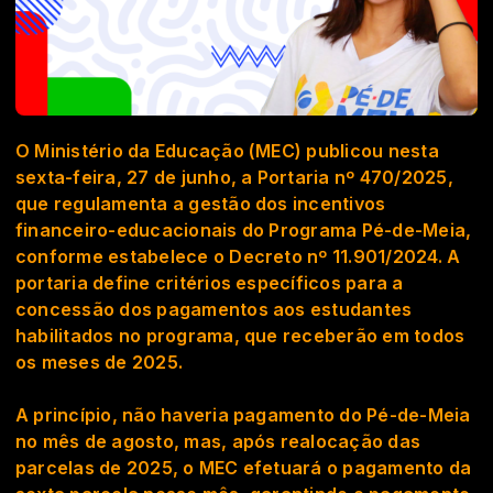
O Ministério da Educação (MEC) publicou nesta
sexta-feira, 27 de junho, a
Portaria nº 470/2025
,
que regulamenta a gestão dos incentivos
financeiro-educacionais do Programa
Pé-de-Meia
,
conforme estabelece o
Decreto nº 11.901/2024
. A
portaria define critérios específicos para a
concessão dos pagamentos aos estudantes
habilitados no programa, que receberão em todos
os meses de 2025.
A princípio, não haveria pagamento do Pé-de-Meia
no mês de agosto, mas, após realocação das
parcelas de 2025, o MEC efetuará o pagamento da