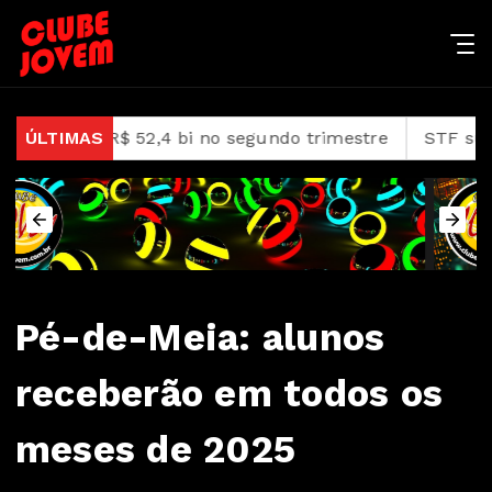
e R$ 52,4 bi no segundo trimestre
ÚLTIMAS
STF suspende julg
Pé-de-Meia: alunos
receberão em todos os
meses de 2025