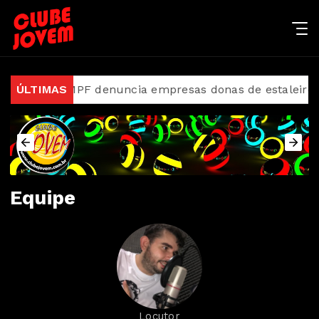
ia cai
ÚLTIMAS
MPF denuncia empresas donas de estaleiro q
Equipe
Locutor