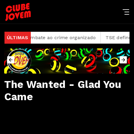
anciar combate ao crime organizado
ÚLTIMAS
TSE define regra
The Wanted - Glad You
Came