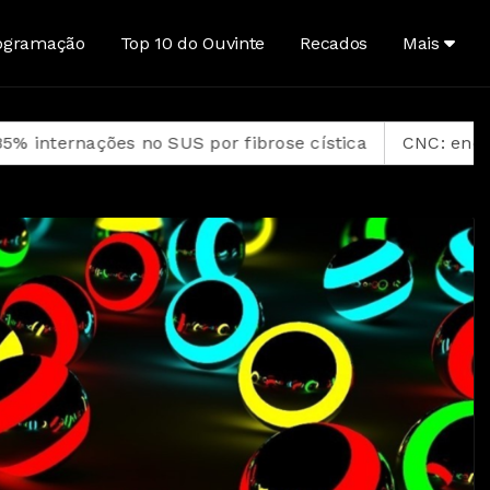
ogramação
Top 10 do Ouvinte
Recados
Mais
no SUS por fibrose cística
CNC: endividamento das 