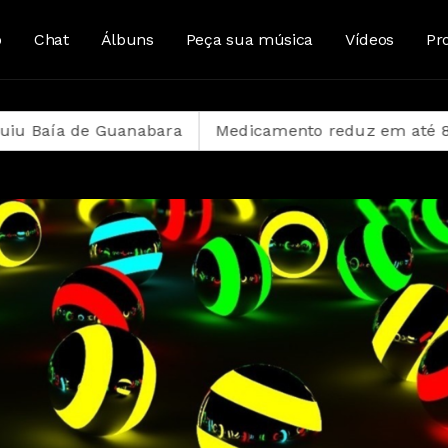
o
Chat
Álbuns
Peça sua música
Vídeos
Pr
uanabara
Medicamento reduz em até 85% internações 