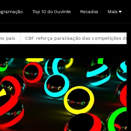
ogramação
Top 10 do Ouvinte
Recados
Mais
 reforça paralisação das competições durante Copa Fe