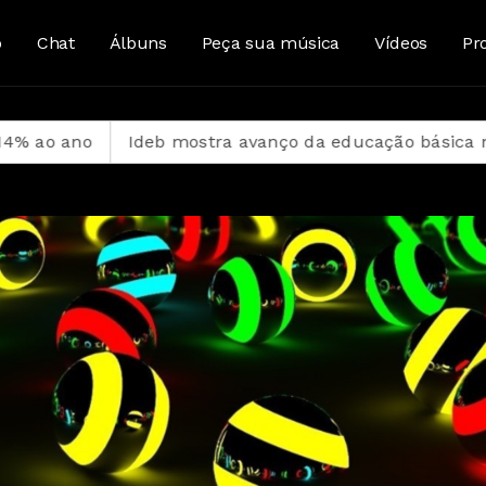
o
Chat
Álbuns
Peça sua música
Vídeos
Pr
Ideb mostra avanço da educação básica no país
CBF