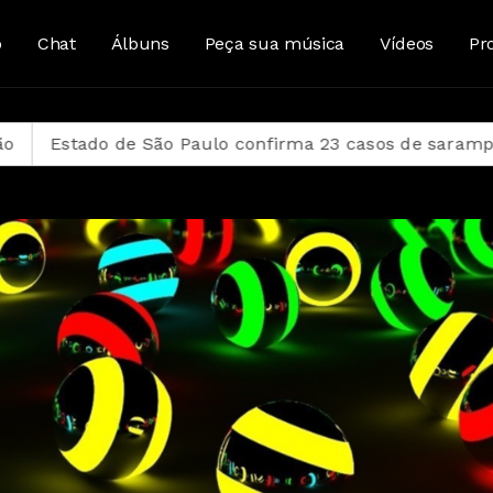
o
Chat
Álbuns
Peça sua música
Vídeos
Pr
 São Paulo confirma 23 casos de sarampo; 16 não se va