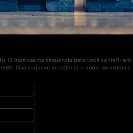
São 10 músicas na sequência para você conferir em
 OBS: Não esquece de colocar o nome do artista e