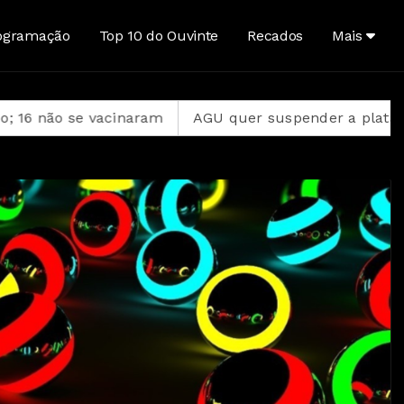
ogramação
Top 10 do Ouvinte
Recados
Mais
cinaram
AGU quer suspender a plataforma Discord no