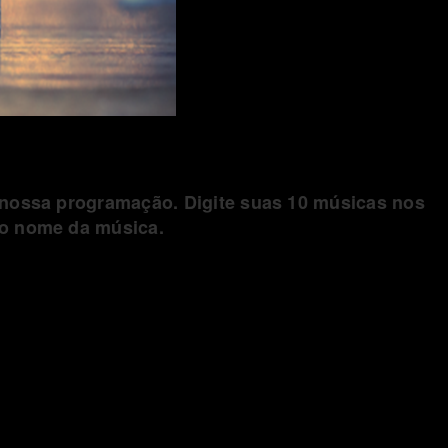
 nossa programação. Digite suas 10 músicas nos
 o nome da música.