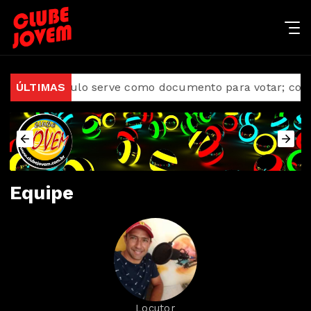
rd
ÚLTIMAS
E-Título serve como documento para votar; conhe
Equipe
Locutor